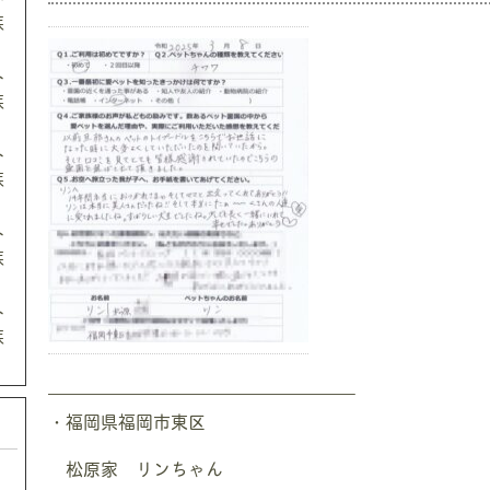
族
ト
族
ト
族
ト
族
ト
族
—————————————————–
・福岡県福岡市東区
松原家 リンちゃん