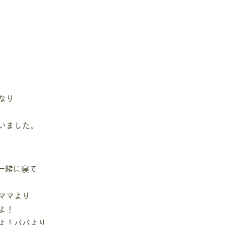
なり
いました。
一緒に寝て
ママより
よ！
よ！パパより