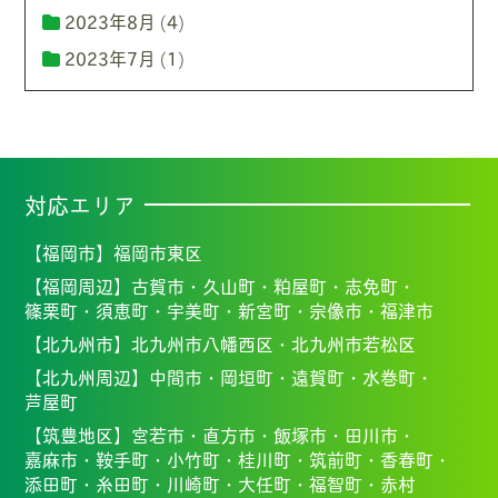
2023年8月
(4)
2023年7月
(1)
対応エリア
【福岡市】
福岡市東区
【福岡周辺】
古賀市・
久山町・
粕屋町・
志免町・
篠栗町・
須恵町・
宇美町・
新宮町・
宗像市・福
津市
【北九州市】
北九州市八幡西区・北九州市若松区
【北九州周辺】
中間市・
岡垣町・
遠賀町・
水巻町・
芦屋町
【筑豊地区】
宮若市・
直方市・
飯塚市・
田川市・
嘉麻市・
鞍手町・
小竹町・
桂川町・
筑前町・
香春町・
添田町・
糸田町・
川崎町・
大任町・
福智町・
赤村