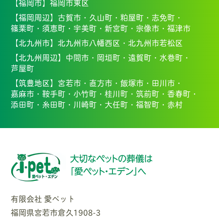
【福岡市】
福岡市東区
【福岡周辺】
古賀市・
久山町・
粕屋町・
志免町・
篠栗町・
須恵町・
宇美町・
新宮町・
宗像市・福
津市
【北九州市】
北九州市八幡西区・北九州市若松区
【北九州周辺】
中間市・
岡垣町・
遠賀町・
水巻町・
芦屋町
【筑豊地区】
宮若市・
直方市・
飯塚市・
田川市・
嘉麻市・
鞍手町・
小竹町・
桂川町・
筑前町・
香春町・
添田町・
糸田町・
川崎町・
大任町・
福智町・
赤村
有限会社 愛ペット
福岡県宮若市倉久1908-3