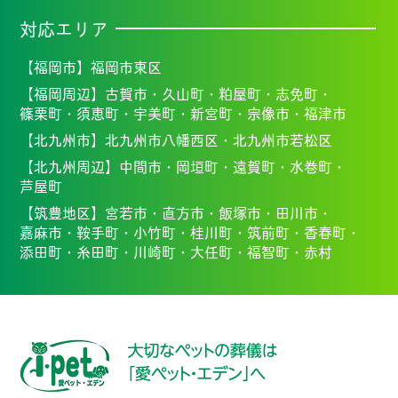
対応エリア
【福岡市】
福岡市東区
【福岡周辺】
古賀市・
久山町・
粕屋町・
志免町・
篠栗町・
須恵町・
宇美町・
新宮町・
宗像市・福
津市
【北九州市】
北九州市八幡西区・北九州市若松区
【北九州周辺】
中間市・
岡垣町・
遠賀町・
水巻町・
芦屋町
【筑豊地区】
宮若市・
直方市・
飯塚市・
田川市・
嘉麻市・
鞍手町・
小竹町・
桂川町・
筑前町・
香春町・
添田町・
糸田町・
川崎町・
大任町・
福智町・
赤村