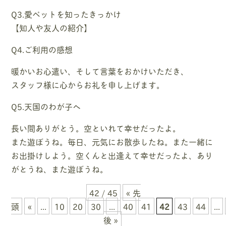
Q3.愛ペットを知ったきっかけ
【知人や友人の紹介】
Q4.ご利用の感想
暖かいお心遣い、そして言葉をおかけいただき、
スタッフ様に心からお礼を申し上げます。
Q5.天国のわが子へ
長い間ありがとう。空といれて幸せだったよ。
また遊ぼうね。毎日、元気にお散歩したね。また一緒に
お出掛けしよう。空くんと出逢えて幸せだったよ、あり
がとうね、また遊ぼうね。
42 / 45
« 先
頭
«
...
10
20
30
...
40
41
42
43
44
...
後 »