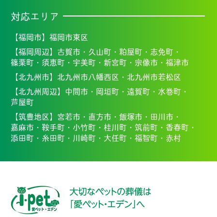
対応エリア
【福岡市】
福岡市東区
【福岡周辺】
古賀市・
久山町・
粕屋町・
志免町・
篠栗町・
須恵町・
宇美町・
新宮町・
宗像市・福
津市
【北九州市】
北九州市八幡西区・北九州市若松区
【北九州周辺】
中間市・
岡垣町・
遠賀町・
水巻町・
芦屋町
【筑豊地区】
宮若市・
直方市・
飯塚市・
田川市・
嘉麻市・
鞍手町・
小竹町・
桂川町・
筑前町・
香春町・
添田町・
糸田町・
川崎町・
大任町・
福智町・
赤村