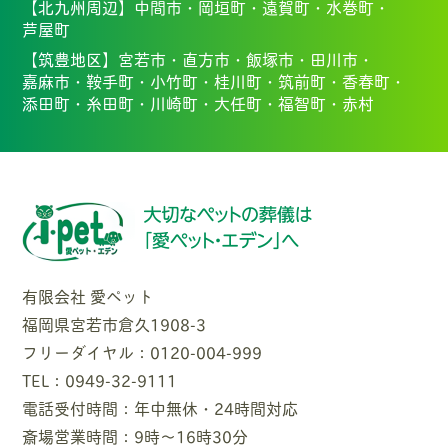
【北九州周辺】
中間市・
岡垣町・
遠賀町・
水巻町・
芦屋町
【筑豊地区】
宮若市・
直方市・
飯塚市・
田川市・
嘉麻市・
鞍手町・
小竹町・
桂川町・
筑前町・
香春町・
添田町・
糸田町・
川崎町・
大任町・
福智町・
赤村
有限会社 愛ペット
福岡県宮若市倉久1908-3
フリーダイヤル：0120-004-999
TEL：0949-32-9111
電話受付時間：年中無休・24時間対応
斎場営業時間：9時〜16時30分