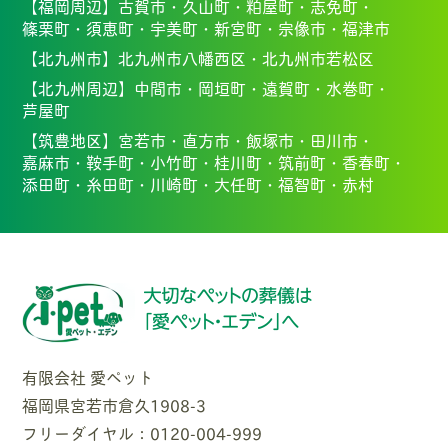
【福岡周辺】
古賀市・
久山町・
粕屋町・
志免町・
篠栗町・
須恵町・
宇美町・
新宮町・
宗像市・福
津市
【北九州市】
北九州市八幡西区・北九州市若松区
【北九州周辺】
中間市・
岡垣町・
遠賀町・
水巻町・
芦屋町
【筑豊地区】
宮若市・
直方市・
飯塚市・
田川市・
嘉麻市・
鞍手町・
小竹町・
桂川町・
筑前町・
香春町・
添田町・
糸田町・
川崎町・
大任町・
福智町・
赤村
有限会社 愛ペット
福岡県宮若市倉久1908-3
フリーダイヤル：0120-004-999