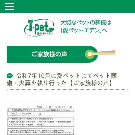
令和7年10月に愛ペットにてペット葬
儀・火葬を執り行った【ご家族様の声】