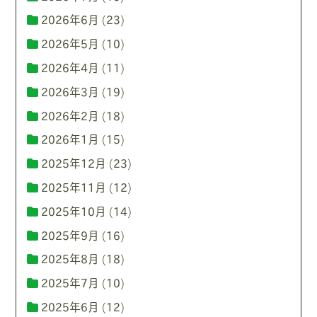
2026年6月
(23)
2026年5月
(10)
2026年4月
(11)
2026年3月
(19)
2026年2月
(18)
2026年1月
(15)
2025年12月
(23)
2025年11月
(12)
2025年10月
(14)
2025年9月
(16)
2025年8月
(18)
2025年7月
(10)
2025年6月
(12)