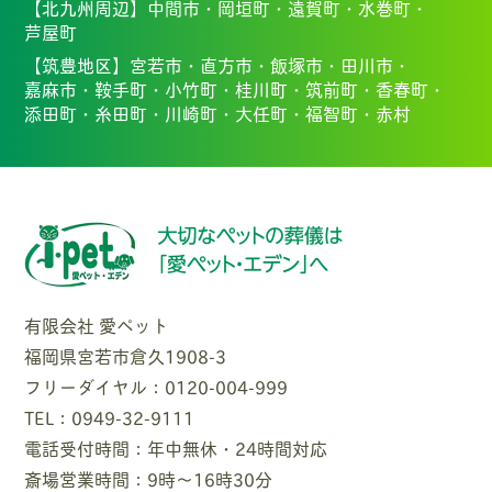
【北九州周辺】
中間市・
岡垣町・
遠賀町・
水巻町・
芦屋町
【筑豊地区】
宮若市・
直方市・
飯塚市・
田川市・
嘉麻市・
鞍手町・
小竹町・
桂川町・
筑前町・
香春町・
添田町・
糸田町・
川崎町・
大任町・
福智町・
赤村
有限会社 愛ペット
福岡県宮若市倉久1908-3
フリーダイヤル：0120-004-999
TEL：0949-32-9111
電話受付時間：年中無休・24時間対応
斎場営業時間：9時〜16時30分