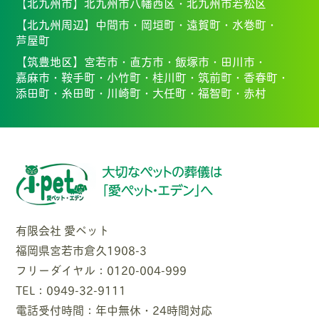
【北九州市】
北九州市八幡西区・北九州市若松区
【北九州周辺】
中間市・
岡垣町・
遠賀町・
水巻町・
芦屋町
【筑豊地区】
宮若市・
直方市・
飯塚市・
田川市・
嘉麻市・
鞍手町・
小竹町・
桂川町・
筑前町・
香春町・
添田町・
糸田町・
川崎町・
大任町・
福智町・
赤村
有限会社 愛ペット
福岡県宮若市倉久1908-3
フリーダイヤル：0120-004-999
TEL：0949-32-9111
電話受付時間：年中無休・24時間対応