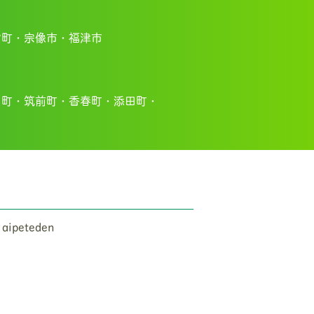
宮町・
宗像市・福
津市
川町・
筑前町・
香春町・
添田町・
 aipeteden