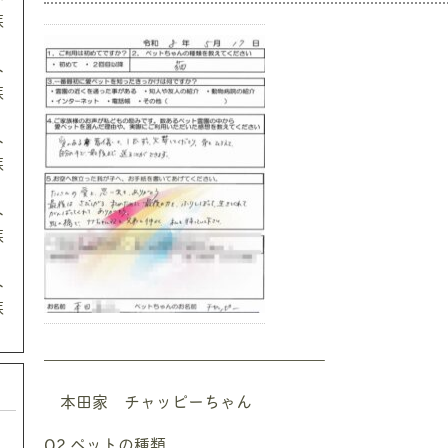
族
ト
族
ト
族
ト
族
ト
族
—————————————————–
本田家 チャッピーちゃん
Q2.ペットの種類