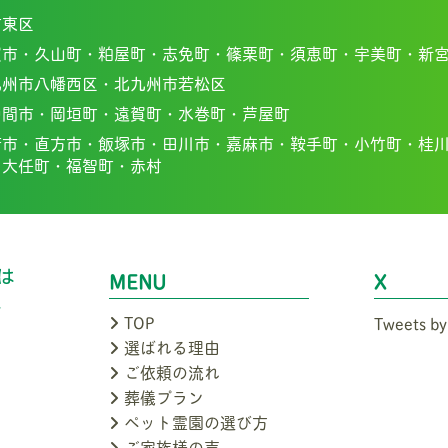
市東区
賀市・
久山町・
粕屋町・
志免町・
篠栗町・
須恵町・
宇美町・
新
九州市八幡西区・北九州市若松区
中間市・
岡垣町・
遠賀町・
水巻町・
芦屋町
若市・
直方市・
飯塚市・
田川市・
嘉麻市・
鞍手町・
小竹町・
桂
・
大任町・
福智町・
赤村
MENU
X
TOP
Tweets by
選ばれる理由
ご依頼の流れ
葬儀プラン
ペット霊園の選び方
ご家族様の声