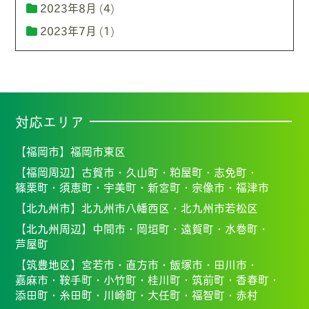
2023年8月
(4)
2023年7月
(1)
対応エリア
【福岡市】
福岡市東区
【福岡周辺】
古賀市・
久山町・
粕屋町・
志免町・
篠栗町・
須恵町・
宇美町・
新宮町・
宗像市・福
津市
【北九州市】
北九州市八幡西区・北九州市若松区
【北九州周辺】
中間市・
岡垣町・
遠賀町・
水巻町・
芦屋町
【筑豊地区】
宮若市・
直方市・
飯塚市・
田川市・
嘉麻市・
鞍手町・
小竹町・
桂川町・
筑前町・
香春町・
添田町・
糸田町・
川崎町・
大任町・
福智町・
赤村