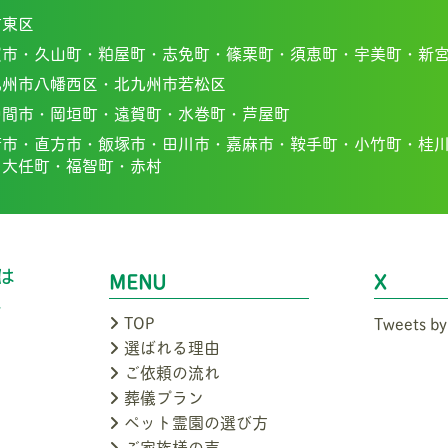
市東区
賀市・
久山町・
粕屋町・
志免町・
篠栗町・
須恵町・
宇美町・
新
九州市八幡西区・北九州市若松区
中間市・
岡垣町・
遠賀町・
水巻町・
芦屋町
若市・
直方市・
飯塚市・
田川市・
嘉麻市・
鞍手町・
小竹町・
桂
・
大任町・
福智町・
赤村
MENU
X
TOP
Tweets by
選ばれる理由
ご依頼の流れ
葬儀プラン
ペット霊園の選び方
ご家族様の声