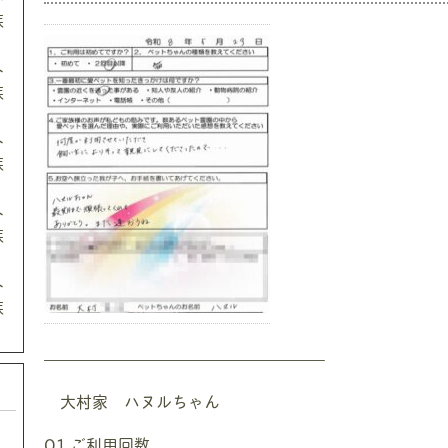
族
ト
族
ト
族
ト
族
ト
族
—————————————————–
大村家 ハヌルちゃん
Q1.ご利用回数