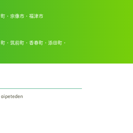
宮町・
宗像市・福
津市
川町・
筑前町・
香春町・
添田町・
 aipeteden