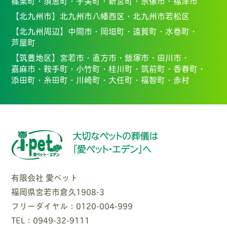
篠栗町・
須恵町・
宇美町・
新宮町・
宗像市・福
津市
【北九州市】
北九州市八幡西区・北九州市若松区
【北九州周辺】
中間市・
岡垣町・
遠賀町・
水巻町・
芦屋町
【筑豊地区】
宮若市・
直方市・
飯塚市・
田川市・
嘉麻市・
鞍手町・
小竹町・
桂川町・
筑前町・
香春町・
添田町・
糸田町・
川崎町・
大任町・
福智町・
赤村
有限会社 愛ペット
福岡県宮若市倉久1908-3
フリーダイヤル：0120-004-999
TEL：0949-32-9111