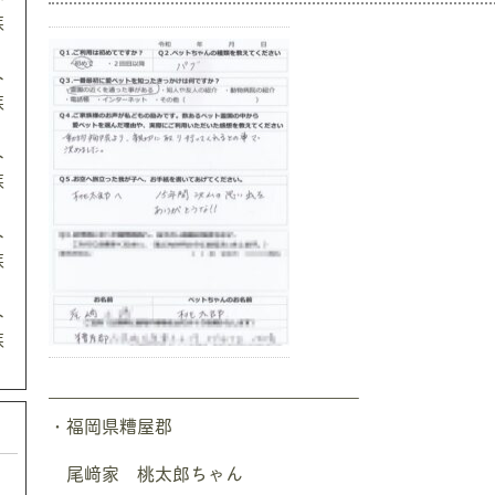
族
ト
族
ト
族
ト
族
ト
族
—————————————————–
・福岡県糟屋郡
尾﨑家 桃太郎ちゃん