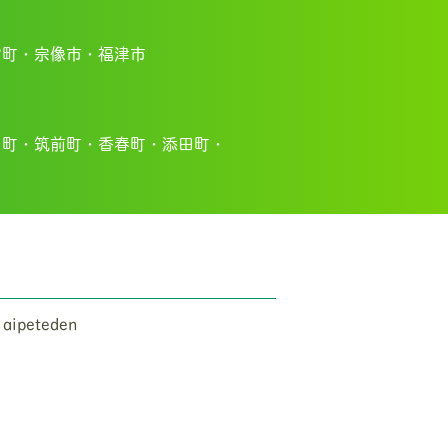
宮町・
宗像市・福
津市
川町・
筑前町・
香春町・
添田町・
 aipeteden