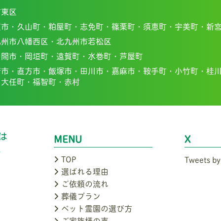
市東区
賀市・
久山町・
粕屋町・
志免町・
篠栗町・
須恵町・
宇美町・
新
九州市八幡西区・北九州市若松区
中間市・
岡垣町・
遠賀町・
水巻町・
芦屋町
若市・
直方市・
飯塚市・
田川市・
嘉麻市・
鞍手町・
小竹町・
桂
・
大任町・
福智町・
赤村
MENU
X
TOP
Tweets by
選ばれる理由
ご依頼の流れ
葬儀プラン
ペット霊園の選び方
ご家族様の声