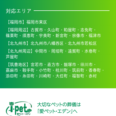
対応エリア
【福岡市】
福岡市東区
【福岡周辺】
古賀市・
久山町・
粕屋町・
志免町・
篠栗町・
須恵町・
宇美町・
新宮町・
宗像市・福
津市
【北九州市】
北九州市八幡西区・北九州市若松区
【北九州周辺】
中間市・
岡垣町・
遠賀町・
水巻町・
芦屋町
【筑豊地区】
宮若市・
直方市・
飯塚市・
田川市・
嘉麻市・
鞍手町・
小竹町・
桂川町・
筑前町・
香春町・
添田町・
糸田町・
川崎町・
大任町・
福智町・
赤村