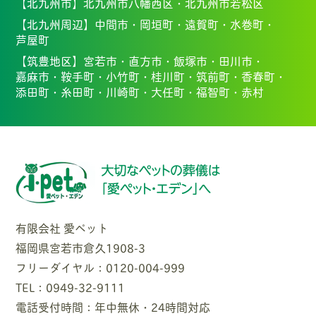
【北九州市】
北九州市八幡西区・北九州市若松区
【北九州周辺】
中間市・
岡垣町・
遠賀町・
水巻町・
芦屋町
【筑豊地区】
宮若市・
直方市・
飯塚市・
田川市・
嘉麻市・
鞍手町・
小竹町・
桂川町・
筑前町・
香春町・
添田町・
糸田町・
川崎町・
大任町・
福智町・
赤村
有限会社 愛ペット
福岡県宮若市倉久1908-3
フリーダイヤル：0120-004-999
TEL：0949-32-9111
電話受付時間：年中無休・24時間対応