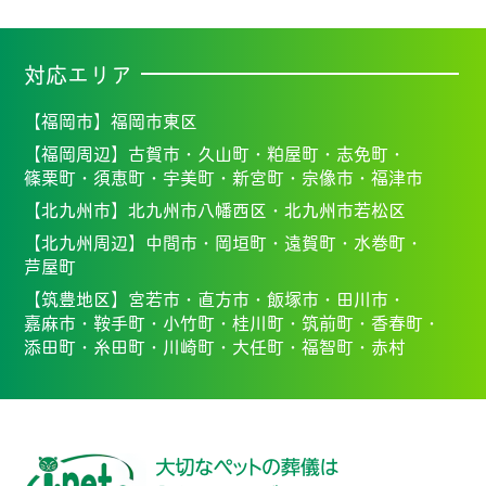
対応エリア
【福岡市】
福岡市東区
【福岡周辺】
古賀市・
久山町・
粕屋町・
志免町・
篠栗町・
須恵町・
宇美町・
新宮町・
宗像市・福
津市
【北九州市】
北九州市八幡西区・北九州市若松区
【北九州周辺】
中間市・
岡垣町・
遠賀町・
水巻町・
芦屋町
【筑豊地区】
宮若市・
直方市・
飯塚市・
田川市・
嘉麻市・
鞍手町・
小竹町・
桂川町・
筑前町・
香春町・
添田町・
糸田町・
川崎町・
大任町・
福智町・
赤村