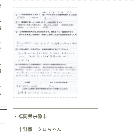
族
ト
族
ト
族
ト
族
ト
族
—————————————————–
・福岡県宗像市
中野家 クロちゃん