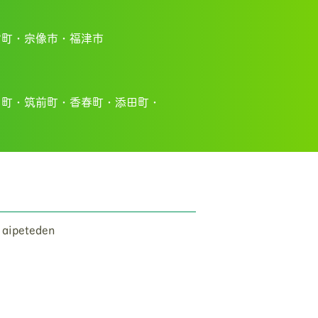
宮町・
宗像市・福
津市
川町・
筑前町・
香春町・
添田町・
 aipeteden