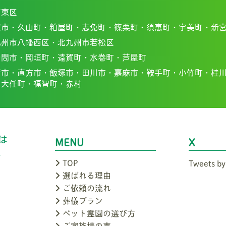
市東区
賀市・
久山町・
粕屋町・
志免町・
篠栗町・
須恵町・
宇美町・
新
九州市八幡西区・北九州市若松区
中間市・
岡垣町・
遠賀町・
水巻町・
芦屋町
若市・
直方市・
飯塚市・
田川市・
嘉麻市・
鞍手町・
小竹町・
桂
・
大任町・
福智町・
赤村
MENU
X
TOP
Tweets by
選ばれる理由
ご依頼の流れ
葬儀プラン
ペット霊園の選び方
ご家族様の声