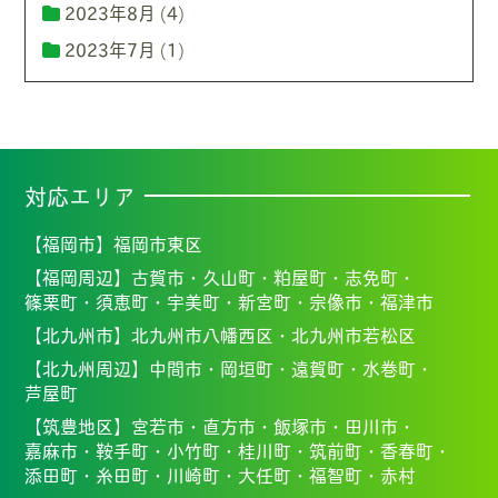
2023年8月
(4)
2023年7月
(1)
対応エリア
【福岡市】
福岡市東区
【福岡周辺】
古賀市・
久山町・
粕屋町・
志免町・
篠栗町・
須恵町・
宇美町・
新宮町・
宗像市・福
津市
【北九州市】
北九州市八幡西区・北九州市若松区
【北九州周辺】
中間市・
岡垣町・
遠賀町・
水巻町・
芦屋町
【筑豊地区】
宮若市・
直方市・
飯塚市・
田川市・
嘉麻市・
鞍手町・
小竹町・
桂川町・
筑前町・
香春町・
添田町・
糸田町・
川崎町・
大任町・
福智町・
赤村