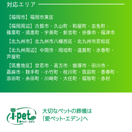
対応エリア
【福岡市】
福岡市東区
【福岡周辺】
古賀市・
久山町・
粕屋町・
志免町・
篠栗町・
須恵町・
宇美町・
新宮町・
宗像市・福
津市
【北九州市】
北九州市八幡西区・北九州市若松区
【北九州周辺】
中間市・
岡垣町・
遠賀町・
水巻町・
芦屋町
【筑豊地区】
宮若市・
直方市・
飯塚市・
田川市・
嘉麻市・
鞍手町・
小竹町・
桂川町・
筑前町・
香春町・
添田町・
糸田町・
川崎町・
大任町・
福智町・
赤村