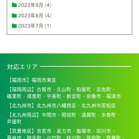
2023年9月
(4)
2023年8月
(4)
2023年7月
(1)
対応エリア
【福岡市】
福岡市東区
【福岡周辺】
古賀市・
久山町・
粕屋町・
志免町・
篠栗町・
須恵町・
宇美町・
新宮町・
宗像市・福
津市
【北九州市】
北九州市八幡西区・北九州市若松区
【北九州周辺】
中間市・
岡垣町・
遠賀町・
水巻町・
芦屋町
【筑豊地区】
宮若市・
直方市・
飯塚市・
田川市・
嘉麻市・
鞍手町・
小竹町・
桂川町・
筑前町・
香春町・